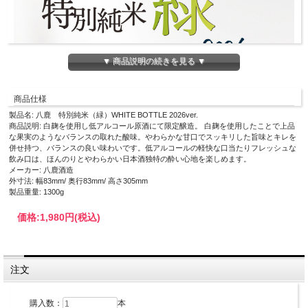
▼ 商品説明の続きを見る ▼
商品仕様
製品名: 八鹿 特別純米（緑）WHITE BOTTLE 2026ver.
商品説明: 白麹を使用し低アルコール原酒にて限定醸造。 白麹を使用したことで上品
な果実のようなバランスの取れた酸味。やわらかな甘口でスッキリした旨味とキレを
併せ持つ、バランスの良い味わいです。低アルコールの軽快な口当たりフレッシュな
飲み口は、ほんのりとやわらかい日本酒独特の酔い心地を楽しめます。
メーカー: 八鹿酒造
外寸法: 幅83mm/ 奥行83mm/ 高さ305mm
製品重量: 1300g
価格:
1,980円
(税込)
注文
購入数：
本