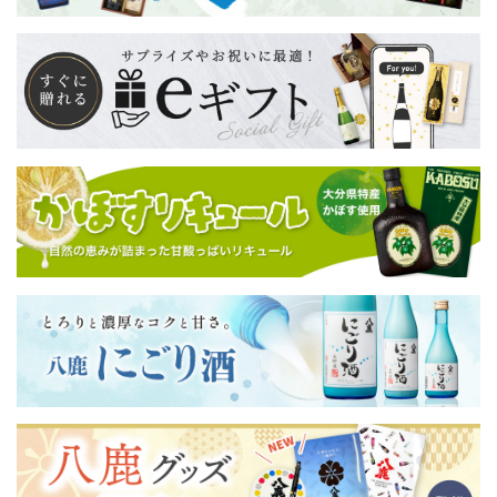
容量
720ml
アルコール度数
12度
原材料
米（国産）、米麹（国産米）