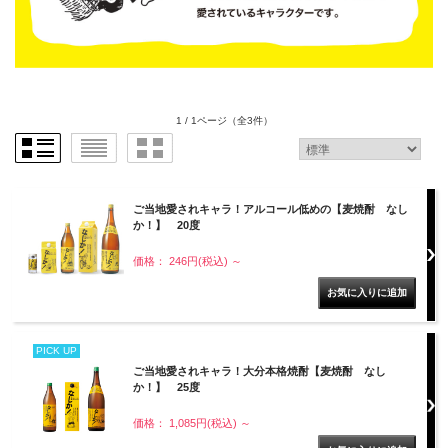
1 / 1ページ
（全3件）
ご当地愛されキャラ！アルコール低めの【麦焼酎 なし
か！】 20度
価格： 246円(税込)
～
PICK UP
ご当地愛されキャラ！大分本格焼酎【麦焼酎 なし
か！】 25度
価格： 1,085円(税込)
～