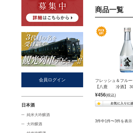
商品一覧
会員ログイン
フレッシュ＆フルー
【八鹿 冷酒】 30
¥456
(税込)
日本酒
純米大吟醸酒
3件中1件〜3件を表示
大吟醸酒