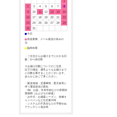
1
2
3
4
5
6
7
8
9
10
11
12
13
14
15
16
17
18
19
20
21
22
23
24
25
26
27
28
29
30
31
■
今日
■
発送業務、メール返信が休みの
日
■
臨時休業
・ご注文からお届けまでにかかる日
数：3〜10日間
※お届け日数についてのご注意
以下の場合、通常よりもお届けまで
に日数を要することがございます。
あらかじめご了承ください。
・配送地域・交通事情・悪天候等に
伴う運送状況の悪化
・GW、お盆、年末年始などの長期休
業期間（およびその前後）
・お中元・お歳暮シーズン、各種キ
ャンペーンなど注文集中時
・システムの不具合などの予期せぬ
アクシデント発生時