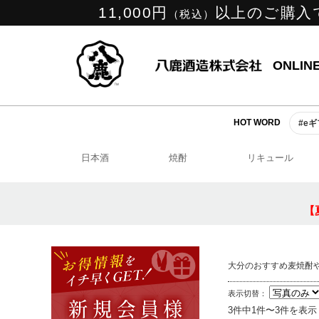
11,000円
以上のご購入
（税込）
ONLIN
HOT WORD
#e
日本酒
焼酎
リキュール
【
大分のおすすめ麦焼酎
表示切替：
3件中1件〜3件を表示