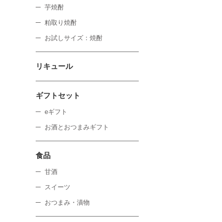
芋焼酎
粕取り焼酎
お試しサイズ：焼酎
リキュール
ギフトセット
eギフト
お酒とおつまみギフト
食品
甘酒
スイーツ
おつまみ・漬物