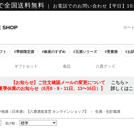
で全国送料無料
｜ お電話でのお問い合わせ【平日】10:0
E SHOP
カー
ギフト
#季節限定酒
#銀座のすずめ
#五酒シリーズ
#受賞酒
#お
ギフトセット
食品
八鹿グッズ
【お知らせ】ご注文確認メールの変更について
こちら＞
夏季休業のお知らせ（8月8・9・11日、13〜16日）】
詳しくはこ
や地酒（日本酒）【八鹿酒造直営 オンラインショップ】
生酒・生貯蔵酒
並び順：