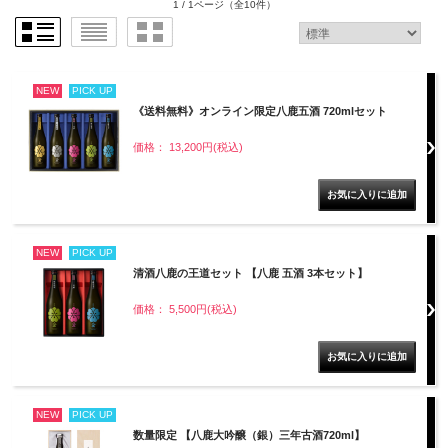
1 / 1ページ
（全10件）
NEW
PICK UP
《送料無料》オンライン限定八鹿五酒 720mlセット
価格： 13,200円(税込)
NEW
PICK UP
清酒八鹿の王道セット 【八鹿 五酒 3本セット】
価格： 5,500円(税込)
NEW
PICK UP
数量限定 【八鹿大吟醸（銀）三年古酒720ml】