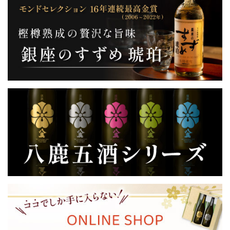
容量
300ml、1800ml
アルコール度数
25度
麦焼酎（国内製造)、醸造アルコール、かぼす果汁、
原材料
果糖ぶどう糖液糖、砂糖／着色料(カラメル色素)、
酸味料(クエン酸等)、かぼすオイル