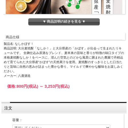
▼ 商品説明の続きを見る ▼
商品仕様
製品名: なしかぼす！
商品説明: 大分麦焼酎「なしか！」と大分県産の「かぼす」が出会って生まれたリキ
ュールです。 全麹仕込み原酒をブレンド、麦本来の旨味と香りが特徴の味口タイプの
本格麦焼酎なしか！をベースに、澄んだ空気とのどかな風景に囲まれた農園で丹精込
めて育てられた大分県産“かぼす”の天然果汁を使用。麦焼酎のすっきりとした口当た
りと旨味に自然の恵みが詰まった豊かな香り、マイルドで爽やかな酸味をお楽しみく
ださい。
メーカー: 八鹿酒造
価格:
800円
(税込)
～
3,253円
(税込)
注文
容量：