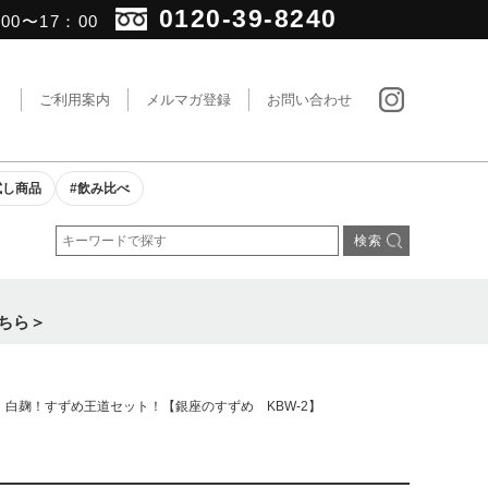
0120-39-8240
0〜17：00
ト
ご利用案内
メルマガ登録
お問い合わせ
試し商品
#飲み比べ
ちら＞
！白麹！すずめ王道セット！【銀座のすずめ KBW-2】