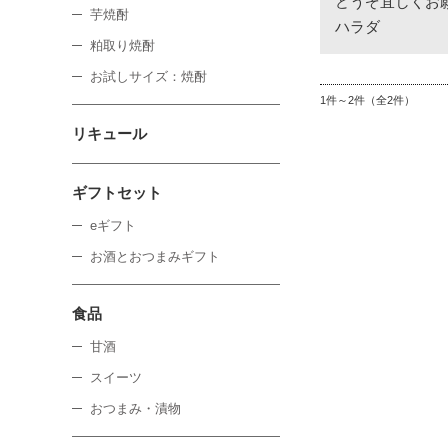
どうぞ宜しくお
芋焼酎
ハラダ
粕取り焼酎
お試しサイズ：焼酎
1件～2件（全2件）
リキュール
ギフトセット
eギフト
お酒とおつまみギフト
食品
甘酒
スイーツ
おつまみ・漬物