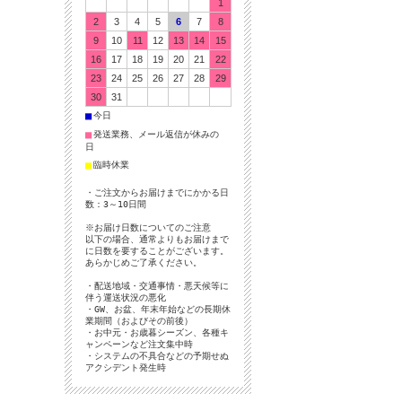
1
2
3
4
5
6
7
8
9
10
11
12
13
14
15
16
17
18
19
20
21
22
23
24
25
26
27
28
29
30
31
■
今日
■
発送業務、メール返信が休みの
日
■
臨時休業
・ご注文からお届けまでにかかる日
数：3～10日間
※お届け日数についてのご注意
以下の場合、通常よりもお届けまで
に日数を要することがございます。
あらかじめご了承ください。
・配送地域・交通事情・悪天候等に
伴う運送状況の悪化
・GW、お盆、年末年始などの長期休
業期間（およびその前後）
・お中元・お歳暮シーズン、各種キ
ャンペーンなど注文集中時
・システムの不具合などの予期せぬ
アクシデント発生時