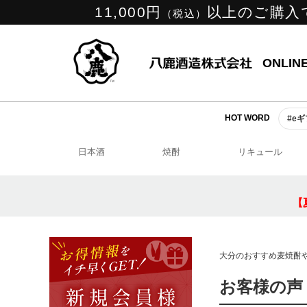
11,000円
以上のご購入
（税込）
ONLIN
HOT WORD
#e
日本酒
焼酎
リキュール
【
大分のおすすめ麦焼酎
お客様の声