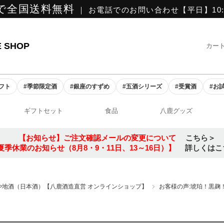
で全国送料無料
｜ お電話でのお問い合わせ【平日】10:0
E SHOP
カー
ギフト
#季節限定酒
#銀座のすずめ
#五酒シリーズ
#受賞酒
#お
ギフトセット
食品
八鹿グッズ
【お知らせ】ご注文確認メールの変更について
こちら＞
夏季休業のお知らせ（8月8・9・11日、13～16日）】
詳しくはこ
や地酒（日本酒）【八鹿酒造直営 オンラインショップ】
お客様の声:琥珀！黒麹