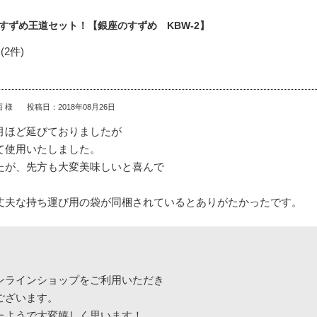
すずめ王道セット！【銀座のすずめ KBW-2】
(2件)
 様
投稿日：2018年08月26日
月ほど延びておりましたが
て使用いたしました。
たが、先方も大変美味しいと喜んで
丈夫な持ち運び用の袋が同梱されているとありがたかったです。
ンラインショップをご利用いただき
ございます。
たようで大変嬉しく思います！