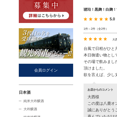
琥珀！黒麹！白麹！
5.0
1件～2件（全2件）
大西
台風で日程がひと
本日御遣い物とし
その場で飲みまし
頂けました。
会員ログイン
欲を言えば、少し
お店からのコメント
日本酒
大西様
純米大吟醸酒
この度は八鹿オ
大吟醸酒
誠にありがとう
喜んでいただけ