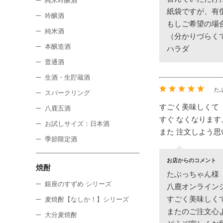
純米吟醸酒
紙袋ですが、有
吟醸酒
もしご希望の場
純米酒
（分かりづらく
本醸造酒
ハラダ
普通酒
生酒・生貯蔵酒
た
スパークリング
すごく美味しくて
八鹿五酒
すぐ なくなります
お試しサイズ：日本酒
また 注文しよう思
季節限定酒
お店からのコメント
焼酎
たぶっちゃん様
銀座のすずめ シリーズ
八鹿オンライン
すごく美味しく
麦焼酎【なしか！】シリーズ
またのご注文心
大分麦焼酎