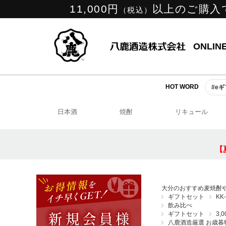
11,000円
以上のご購入
（税込）
ONLIN
HOT WORD
#e
日本酒
焼酎
リキュール
【
大分のおすすめ麦焼酎
ギフトセット
KK
飲み比べ
ギフトセット
3,
八鹿酒造厳選 お歳暮