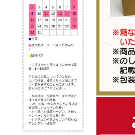
1
2
3
4
5
6
7
8
9
10
11
12
13
14
15
16
17
18
19
20
21
22
23
24
25
26
27
28
29
30
31
■
今日
■
発送業務、メール返信が休みの
日
■
臨時休業
・ご注文からお届けまでにかかる日
数：3〜10日間
※お届け日数についてのご注意
以下の場合、通常よりもお届けまで
に日数を要することがございます。
あらかじめご了承ください。
・配送地域・交通事情・悪天候等に
伴う運送状況の悪化
・GW、お盆、年末年始などの長期休
業期間（およびその前後）
・お中元・お歳暮シーズン、各種キ
ャンペーンなど注文集中時
・システムの不具合などの予期せぬ
アクシデント発生時