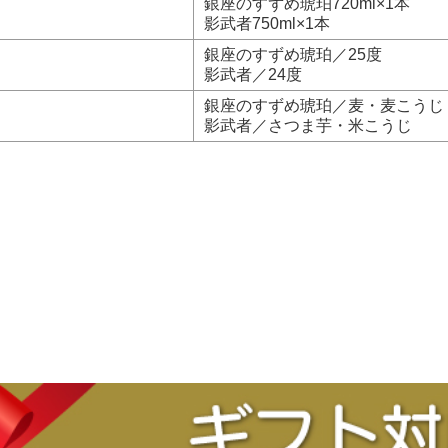
銀座のすずめ琥珀720ml×1本
影武者750ml×1本
銀座のすずめ琥珀／25度
影武者／24度
銀座のすずめ琥珀／麦・麦こうじ
影武者／さつま芋・米こうじ