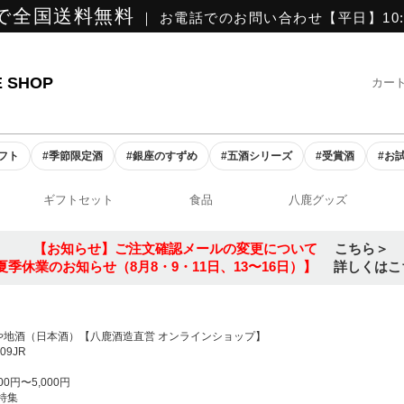
で全国送料無料
｜ お電話でのお問い合わせ【平日】10:0
E SHOP
カー
ギフト
#季節限定酒
#銀座のすずめ
#五酒シリーズ
#受賞酒
#お
ギフトセット
食品
八鹿グッズ
【お知らせ】ご注文確認メールの変更について
こちら＞
夏季休業のお知らせ（8月8・9・11日、13〜16日）】
詳しくはこ
や地酒（日本酒）【八鹿酒造直営 オンラインショップ】
-09JR
000円〜5,000円
特集