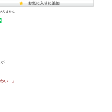
ありません
りが
わい！』