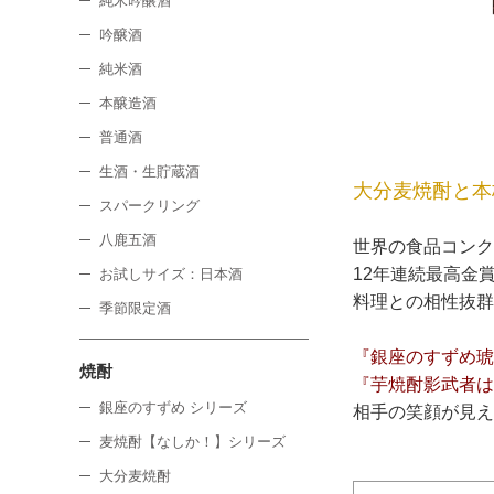
純米吟醸酒
吟醸酒
純米酒
本醸造酒
普通酒
生酒・生貯蔵酒
大分麦焼酎と本
スパークリング
八鹿五酒
世界の食品コンク
12年連続最高金
お試しサイズ：日本酒
料理との相性抜群
季節限定酒
『銀座のすずめ琥
焼酎
『芋焼酎影武者は
銀座のすずめ シリーズ
相手の笑顔が見え
麦焼酎【なしか！】シリーズ
大分麦焼酎