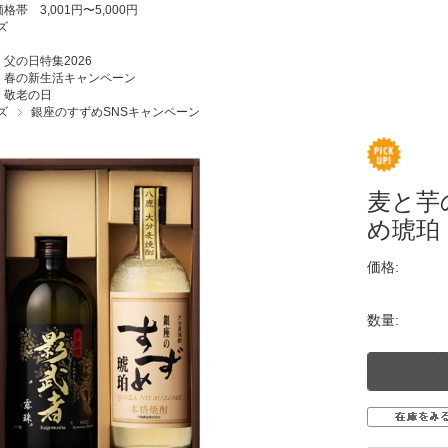
価格帯 3,001円〜5,000円
ズ
父の日特集2026
春の新生活キャンペーン
敬老の日
ズ
銀座のすずめSNSキャンペーン
麦と芋
め琥珀
価格:
数量: