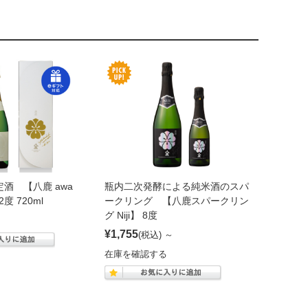
定酒 【八鹿 awa
瓶内二次発酵による純米酒のスパ
2度 720ml
ークリング 【八鹿スパークリン
グ Niji】 8度
¥1,755
(税込)
～
在庫を確認する