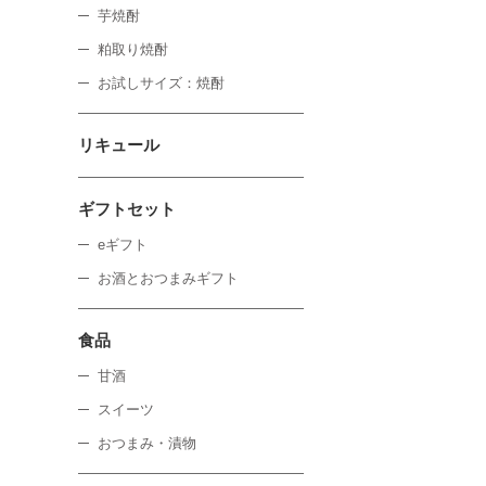
芋焼酎
粕取り焼酎
お試しサイズ：焼酎
リキュール
ギフトセット
eギフト
お酒とおつまみギフト
食品
甘酒
スイーツ
おつまみ・漬物