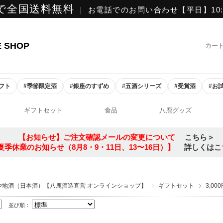
で全国送料無料
｜ お電話でのお問い合わせ【平日】10:0
E SHOP
カー
ギフト
#季節限定酒
#銀座のすずめ
#五酒シリーズ
#受賞酒
#お
ギフトセット
食品
八鹿グッズ
【お知らせ】ご注文確認メールの変更について
こちら＞
夏季休業のお知らせ（8月8・9・11日、13〜16日）】
詳しくはこ
や地酒（日本酒）【八鹿酒造直営 オンラインショップ】
ギフトセット
3,00
並び順：