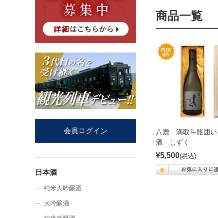
商品一覧
会員ログイン
八鹿 滴取斗瓶囲い
酒 しずく
¥5,500
(税込)
日本酒
純米大吟醸酒
大吟醸酒