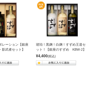
ボレーション【銀座
琥珀！黒麹！白麹！すずめ王道セ
・影武者セット】
ット！【銀座のすずめ KBW-2】
¥4,400
(税込)