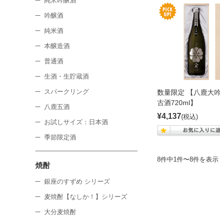
純米吟醸酒
吟醸酒
純米酒
本醸造酒
普通酒
生酒・生貯蔵酒
スパークリング
数量限定 【八鹿大
古酒720ml】
八鹿五酒
¥4,137
(税込)
お試しサイズ：日本酒
季節限定酒
8件中1件〜8件を表示
焼酎
銀座のすずめ シリーズ
麦焼酎【なしか！】シリーズ
大分麦焼酎