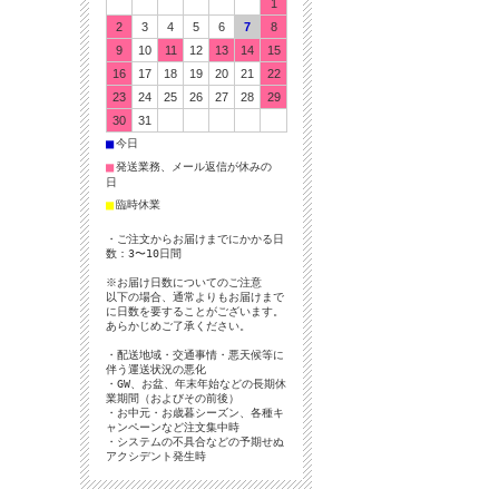
1
2
3
4
5
6
7
8
9
10
11
12
13
14
15
16
17
18
19
20
21
22
23
24
25
26
27
28
29
30
31
■
今日
■
発送業務、メール返信が休みの
日
■
臨時休業
・ご注文からお届けまでにかかる日
数：3〜10日間
※お届け日数についてのご注意
以下の場合、通常よりもお届けまで
に日数を要することがございます。
あらかじめご了承ください。
・配送地域・交通事情・悪天候等に
伴う運送状況の悪化
・GW、お盆、年末年始などの長期休
業期間（およびその前後）
・お中元・お歳暮シーズン、各種キ
ャンペーンなど注文集中時
・システムの不具合などの予期せぬ
アクシデント発生時