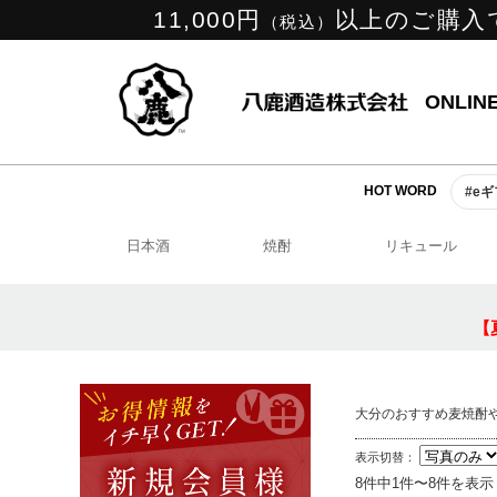
11,000円
以上のご購入
（税込）
ONLIN
HOT WORD
#e
日本酒
焼酎
リキュール
【
大分のおすすめ麦焼酎
表示切替：
8件中1件〜8件を表示